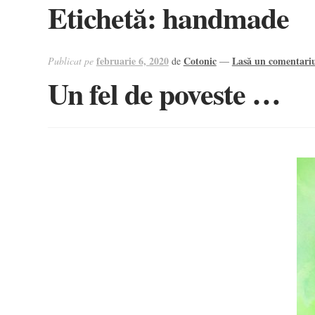
Etichetă:
handmade
februarie 6, 2020
Cotonic
Lasă un comentari
Publicat pe
de
—
Un fel de poveste …