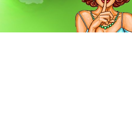
tul. Cum mi-a venit ideea de a deschide un atelier handmade?
ștere a copilului mi s-a făcut lehamite de atâta stat degeaba și așa în pli
 cum ce?! Produse handmade personalizate prin pictură. Buuum! De ce?! P
tul de a-mi mâzgâli caietele de matematică.