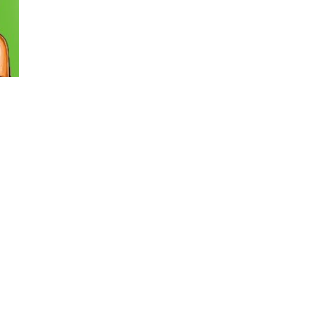
ctiseala mea, ce credeți că m-am gândit: ”Băi, ar fi o treabă să
entru că sunt o femeie „normală” căreia îi place să își