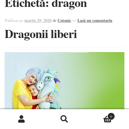
Etichetă:
dragon
Contact
martie 29, 2020
Cotonic
Lasă un comentariu
Publicat pe
de
—
Dragonii liberi
0
Caută
Caută