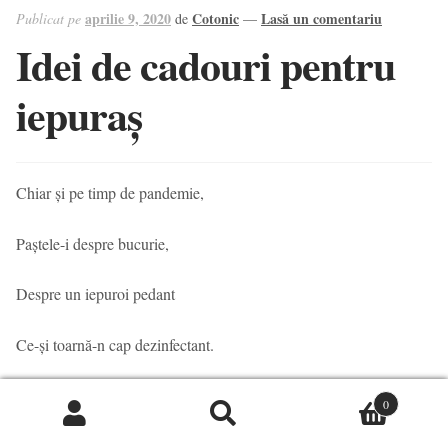
Contact
aprilie 9, 2020
Cotonic
Lasă un comentariu
Publicat pe
de
—
Idei de cadouri pentru
iepuraș
Chiar și pe timp de pandemie,
Paștele-i despre bucurie,
Despre un iepuroi pedant
Ce-și toarnă-n cap dezinfectant.
Ce-ți pune-n rafie doar daruri:
0
Caută
Caută
Ulei, făină și zaharuri