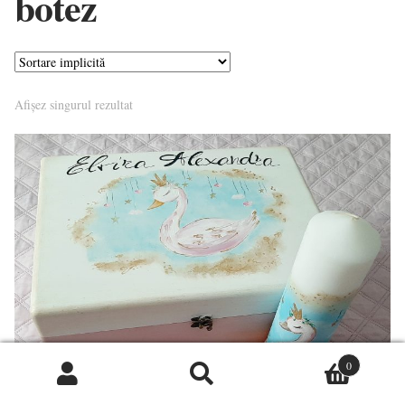
botez
Contact
Afișez singurul rezultat
0
Caută
Caută