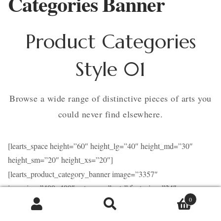
Categories Banner
Contact
Product Categories
Style 01
Browse a wide range of distinctive pieces of arts you
could never find elsewhere.
[learts_space height=”60″ height_lg=”40″ height_md=”30″
height_sm=”20″ height_xs=”20″]
[learts_product_category_banner image=”3357″
img_size=”400×400″ category=”pots” font_size=”34″
0
color_count=”#333333″ hover_style=”border-zoom”
Caută
Caută
description_banner=”NEW COLLECTION”]